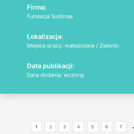
Firma:
Fundacja Sustinae
Lokalizacja:
Miejsce pracy: małopolskie / Zielonki
Data publikacji:
Data dodania: wczoraj
1
2
3
4
5
6
7