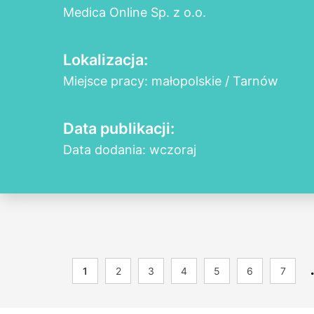
Medica Online Sp. z o.o.
Lokalizacja:
Miejsce pracy: małopolskie / Tarnów
Data publikacji:
Data dodania: wczoraj
1
2
3
4
5
6
7