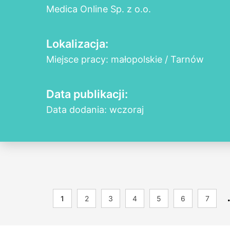
Medica Online Sp. z o.o.
Lokalizacja:
Miejsce pracy: małopolskie / Tarnów
Data publikacji:
Data dodania: wczoraj
1
2
3
4
5
6
7