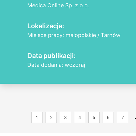
Medica Online Sp. z o.o.
Lokalizacja:
Miejsce pracy: małopolskie / Tarnów
Data publikacji:
Data dodania: wczoraj
1
2
3
4
5
6
7