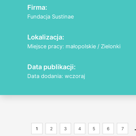
Firma:
Fundacja Sustinae
Lokalizacja:
Miejsce pracy: małopolskie / Zielonki
Data publikacji:
Data dodania: wczoraj
1
2
3
4
5
6
7