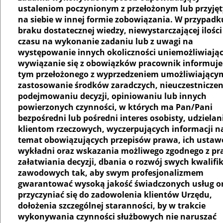
ustaleniom poczynionym z przełożonym lub przyję
na siebie w innej formie zobowiązania. W przypadk
braku dostatecznej wiedzy, niewystarczającej ilości
czasu na wykonanie zadaniu lub z uwagi na
występowanie innych okoliczności uniemożliwiają
wywiązanie się z obowiązków pracownik informuje
tym przełożonego z wyprzedzeniem umożliwiający
zastosowanie środków zaradczych, nieuczestniczen
podejmowaniu decyzji, opiniowaniu lub innych
powierzonych czynności, w których ma Pan/Pani
bezpośredni lub pośredni interes osobisty, udzielan
klientom rzeczowych, wyczerpujących informacji n
temat obowiązujących przepisów prawa, ich ustaw
wykładni oraz wskazania możliwego zgodnego z p
załatwiania decyzji, dbania o rozwój swych kwalifik
zawodowych tak, aby swym profesjonalizmem
gwarantować wysoką jakość świadczonych usług o
przyczyniać się do zadowolenia klientów Urzędu,
dołożenia szczególnej staranności, by w trakcie
wykonywania czynności służbowych nie naruszać