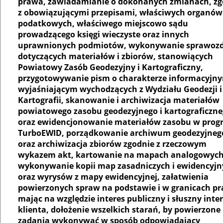
prawa, zawiadamianie o dokonanych zmianach, zg
z obowiązującymi przepisami, właściwych organów
podatkowych, właściwego miejscowo sądu
prowadzącego księgi wieczyste oraz innych
uprawnionych podmiotów, wykonywanie sprawoz
dotyczących materiałów i zbiorów, stanowiących
Powiatowy Zasób Geodezyjny i Kartograficzny,
przygotowywanie pism o charakterze informacyjny
wyjaśniającym wychodzących z Wydziału Geodezji i
Kartografii, skanowanie i archiwizacja materiałów
powiatowego zasobu geodezyjnego i kartograficzne
oraz ewidencjonowanie materiałów zasobu w prog
TurboEWID, porządkowanie archiwum geodezyjneg
oraz archiwizacja zbiorów zgodnie z rzeczowym
wykazem akt, kartowanie na mapach analogowych
wykonywanie kopii map zasadniczych i ewidencyjn
oraz wyrysów z mapy ewidencyjnej, załatwienia
powierzonych spraw na podstawie i w granicach p
mając na względzie interes publiczny i słuszny inte
klienta, dołożenie wszelkich starań, by powierzon
zadania wykonywać w sposób odpowiadający