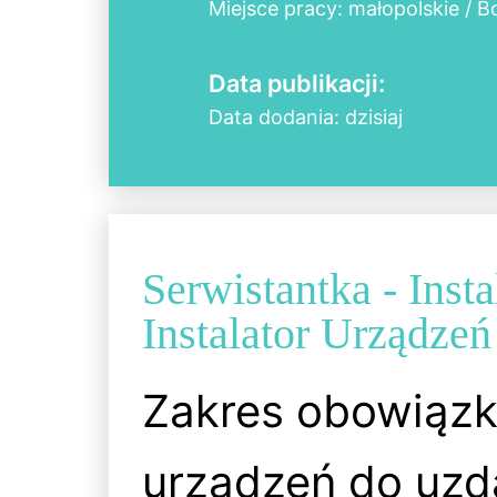
Miejsce pracy: małopolskie / B
Data publikacji:
Data dodania: dzisiaj
Serwistantka - Insta
Instalator Urządze
Zakres obowiąz
urządzeń do uzda