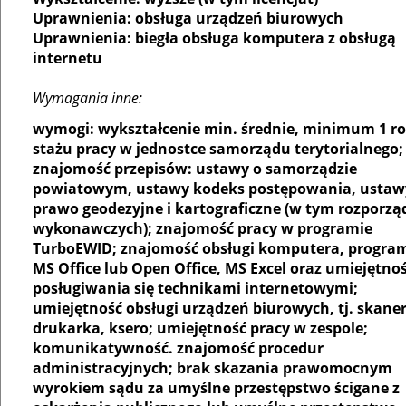
Uprawnienia: obsługa urządzeń biurowych
Uprawnienia: biegła obsługa komputera z obsługą
internetu
Wymagania inne:
wymogi: wykształcenie min. średnie, minimum 1 r
stażu pracy w jednostce samorządu terytorialnego;
znajomość przepisów: ustawy o samorządzie
powiatowym, ustawy kodeks postępowania, ustaw
prawo geodezyjne i kartograficzne (w tym rozporzą
wykonawczych); znajomość pracy w programie
TurboEWID; znajomość obsługi komputera, progr
MS Office lub Open Office, MS Excel oraz umiejętno
posługiwania się technikami internetowymi;
umiejętność obsługi urządzeń biurowych, tj. skaner
drukarka, ksero; umiejętność pracy w zespole;
komunikatywność. znajomość procedur
administracyjnych; brak skazania prawomocnym
wyrokiem sądu za umyślne przestępstwo ścigane z