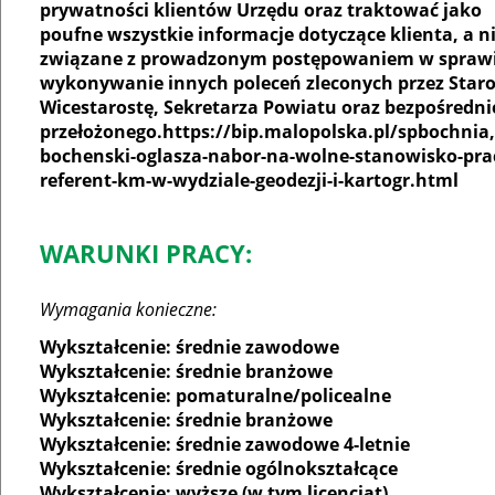
prywatności klientów Urzędu oraz traktować jako
poufne wszystkie informacje dotyczące klienta, a n
związane z prowadzonym postępowaniem w sprawi
wykonywanie innych poleceń zleconych przez Staro
Wicestarostę, Sekretarza Powiatu oraz bezpośredni
przełożonego.https://bip.malopolska.pl/spbochnia,
bochenski-oglasza-nabor-na-wolne-stanowisko-pra
referent-km-w-wydziale-geodezji-i-kartogr.html
WARUNKI PRACY:
Wymagania konieczne:
Wykształcenie: średnie zawodowe
Wykształcenie: średnie branżowe
Wykształcenie: pomaturalne/policealne
Wykształcenie: średnie branżowe
Wykształcenie: średnie zawodowe 4-letnie
Wykształcenie: średnie ogólnokształcące
Wykształcenie: wyższe (w tym licencjat)