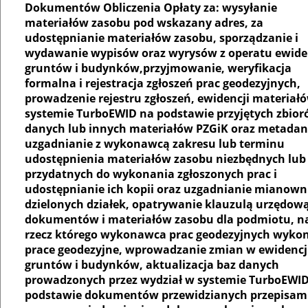
Dokumentów Obliczenia Opłaty za: wysyłanie
materiałów zasobu pod wskazany adres, za
udostępnianie materiałów zasobu, sporządzanie i
wydawanie wypisów oraz wyrysów z operatu ewide
gruntów i budynków,przyjmowanie, weryfikacja
formalna i rejestracja zgłoszeń prac geodezyjnych,
prowadzenie rejestru zgłoszeń, ewidencji materiał
systemie TurboEWID na podstawie przyjętych zbio
danych lub innych materiałów PZGiK oraz metadan
uzgadnianie z wykonawcą zakresu lub terminu
udostępnienia materiałów zasobu niezbędnych lub
przydatnych do wykonania zgłoszonych prac i
udostępnianie ich kopii oraz uzgadnianie mianow
dzielonych działek, opatrywanie klauzulą urzędow
dokumentów i materiałów zasobu dla podmiotu, n
rzecz którego wykonawca prac geodezyjnych wyko
prace geodezyjne, wprowadzanie zmian w ewidencj
gruntów i budynków, aktualizacja baz danych
prowadzonych przez wydział w systemie TurboEWI
podstawie dokumentów przewidzianych przepisam