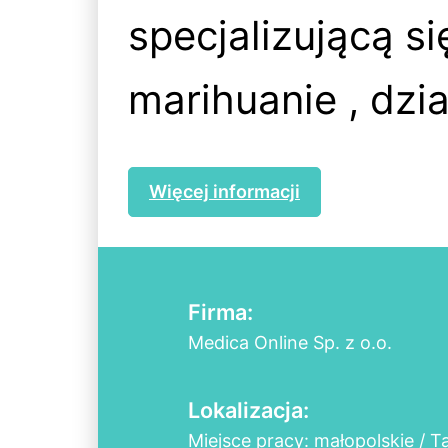
specjalizującą s
marihuanie , dział
Więcej informacji
Firma:
Medica Online Sp. z o.o.
Lokalizacja:
Miejsce pracy: małopolskie / 