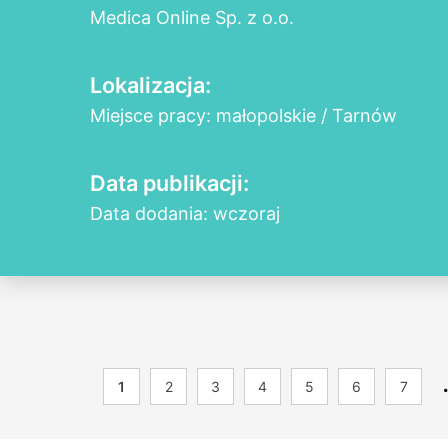
Medica Online Sp. z o.o.
Lokalizacja:
Miejsce pracy: małopolskie / Tarnów
Data publikacji:
Data dodania: wczoraj
1
2
3
4
5
6
7