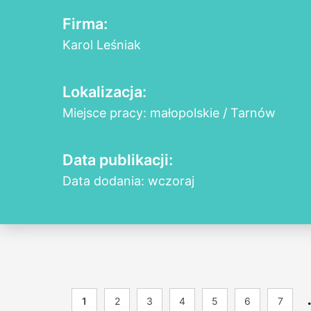
Firma:
Karol Leśniak
Lokalizacja:
Miejsce pracy: małopolskie / Tarnów
Data publikacji:
Data dodania: wczoraj
1
2
3
4
5
6
7