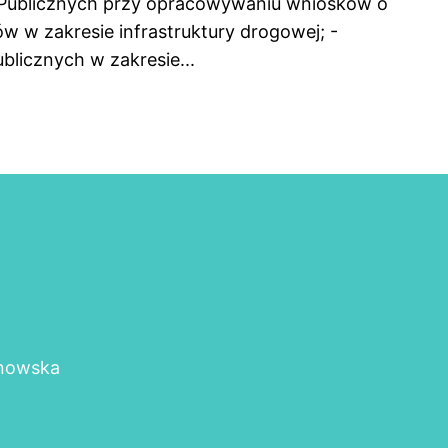
 Publicznych przy opracowywaniu wniosków o
tów w zakresie infrastruktury drogowej; -
licznych w zakresie...
rnowska