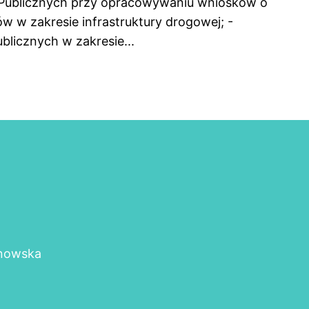
 Publicznych przy opracowywaniu wniosków o
tów w zakresie infrastruktury drogowej; -
licznych w zakresie...
rnowska