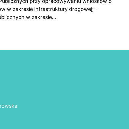
 Publicznych przy opracowywaniu wniosków o
tów w zakresie infrastruktury drogowej; -
licznych w zakresie...
rnowska