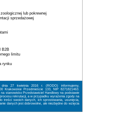
zoologicznej lub pokrewnej
ntacji sprzedażowej
ntami
el B2B
rnego limitu
a rynku
dnia 27 kwietnia 2016 r. (RODO) informujemy,
200 Krakowskie Przedmieście 133, NIP 8271821463.
 na stanowisko Przedstawiciel Handlowy na podstawie
 procesu rekrutacji, a w przypadku wyrażenia zgody na
o treści swoich danych, ich sprostowania, usunięcia,
ie danych jest dobrowolne, ale niezbędne do wzięcia