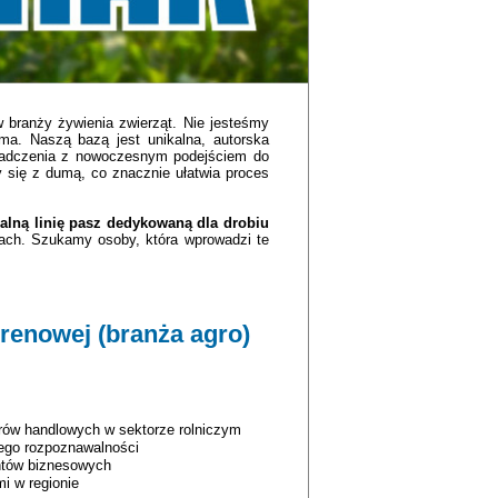
branży żywienia zwierząt. Nie jesteśmy
ama. Naszą bazą jest unikalna, autorska
świadczenia z nowoczesnym podejściem do
y się z dumą, co znacznie ułatwia proces
lną linię pasz dedykowaną dla drobiu
ach. Szukamy osoby, która wprowadzi te
erenowej (branża agro)
erów handlowych w sektorze rolniczym
ego rozpoznawalności
entów biznesowych
mi w regionie