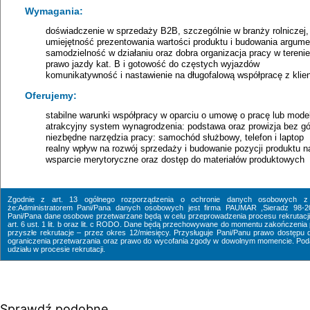
Wymagania:
doświadczenie w sprzedaży B2B, szczególnie w branży rolniczej, 
umiejętność prezentowania wartości produktu i budowania argume
samodzielność w działaniu oraz dobra organizacja pracy w terenie
prawo jazdy kat. B i gotowość do częstych wyjazdów
komunikatywność i nastawienie na długofalową współpracę z klie
Oferujemy:
stabilne warunki współpracy w oparciu o umowę o pracę lub mod
atrakcyjny system wynagrodzenia: podstawa oraz prowizja bez gó
niezbędne narzędzia pracy: samochód służbowy, telefon i laptop
realny wpływ na rozwój sprzedaży i budowanie pozycji produktu n
wsparcie merytoryczne oraz dostęp do materiałów produktowych
Zgodnie z art. 13 ogólnego rozporządzenia o ochronie danych osobowych z 
że:Administratorem Pani/Pana danych osobowych jest firma PAUMAR ,Sieradz 98-
Pani/Pana dane osobowe przetwarzane będą w celu przeprowadzenia procesu rekrutacji
art. 6 ust. 1 lit. b oraz lit. c RODO. Dane będą przechowywane do momentu zakończenia
przyszłe rekrutacje – przez okres 12/miesięcy. Przysługuje Pani/Panu prawo dostępu d
ograniczenia przetwarzania oraz prawo do wycofania zgody w dowolnym momencie. Podan
udziału w procesie rekrutacji.
Sprawdź podobne