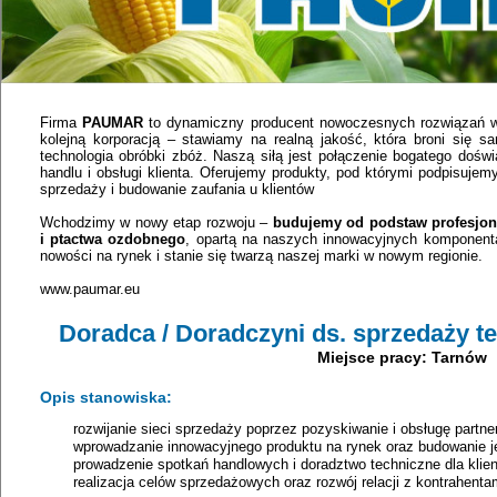
Firma
PAUMAR
to dynamiczny producent nowoczesnych rozwiązań w 
kolejną korporacją – stawiamy na realną jakość, która broni się s
technologia obróbki zbóż. Naszą siłą jest połączenie bogatego do
handlu i obsługi klienta. Oferujemy produkty, pod którymi podpisujem
sprzedaży i budowanie zaufania u klientów
Wchodzimy w nowy etap rozwoju –
budujemy od podstaw profesjona
i ptactwa ozdobnego
, opartą na naszych innowacyjnych komponent
nowości na rynek i stanie się twarzą naszej marki w nowym regionie.
www.paumar.eu
Doradca / Doradczyni ds. sprzedaży t
Miejsce pracy: Tarnów
Opis stanowiska:
rozwijanie sieci sprzedaży poprzez pozyskiwanie i obsługę partn
wprowadzanie innowacyjnego produktu na rynek oraz budowanie j
prowadzenie spotkań handlowych i doradztwo techniczne dla kli
realizacja celów sprzedażowych oraz rozwój relacji z kontrahenta